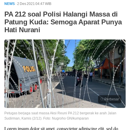
NEWS
· 2 Des 2021
04:47
WIB
PA 212 soal Polisi Halangi Massa di
Patung Kuda: Semoga Aparat Punya
Hati Nurani
Perbesar
Petugas berjaga saat massa Aksi Reuni PA 212 bergerak ke arah Jalan
Sudirman, Kamis (2/12). Foto: Nugroho GN/kumparan
Lorem ipsum dolor sit amet, consectetur adipiscing elit, sed do