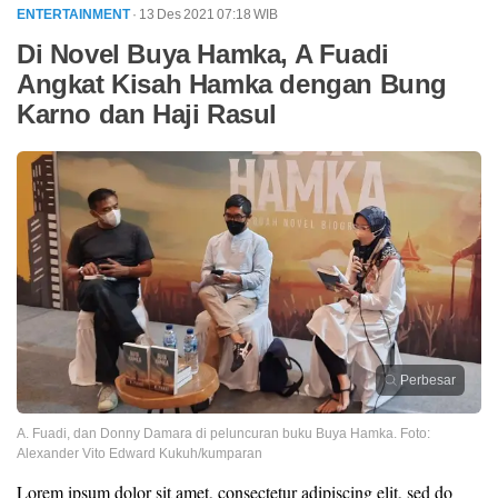
ENTERTAINMENT
· 13 Des 2021
07:18
WIB
Di Novel Buya Hamka, A Fuadi
Angkat Kisah Hamka dengan Bung
Karno dan Haji Rasul
Perbesar
A. Fuadi, dan Donny Damara di peluncuran buku Buya Hamka. Foto:
Alexander Vito Edward Kukuh/kumparan
Lorem ipsum dolor sit amet, consectetur adipiscing elit, sed do