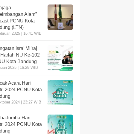
njaga
eimbangan Alam”
cast PCNU Kota
dung (LTN)
ebruari 2025 | 16:41 WIB
ngatan Isra’ Mi’raj
 Harlah NU Ke-102
U Kota Bandung
nuari 2025 | 16:29 WIB
cak Acara Hari
tri 2024 PCNU Kota
dung
ktober 2024 | 23:27 WIB
ba-lomba Hari
tri 2024 PCNU Kota
dung