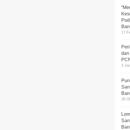
“Me
Kes
Pod
Ban
17 F
Peri
dan
PCN
3 Ja
Pun
San
Ban
26 O
Lom
San
Ban