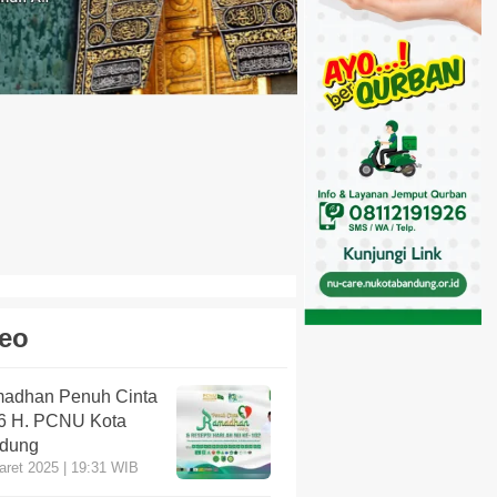
eo
adhan Penuh Cinta
6 H. PCNU Kota
dung
aret 2025 | 19:31 WIB