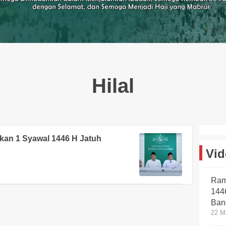
Hilal
arkan 1 Syawal 1446 H Jatuh
Vid
Ram
144
Ban
22 M