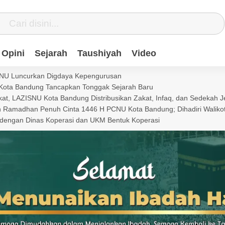
Opini
Sejarah
Taushiyah
Video
PBNU Luncurkan Digdaya Kepengurusan
NU Kota Bandung Tancapkan Tonggak Sejarah Baru
t, LAZISNU Kota Bandung Distribusikan Zakat, Infaq, dan Sedekah Jel
an Ramadhan Penuh Cinta 1446 H PCNU Kota Bandung; Dihadiri Wali
dengan Dinas Koperasi dan UKM Bentuk Koperasi